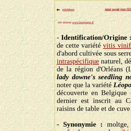
site internet
www.lescepages.fr
- Identification/Origine 
de cette variété
vitis vini
d'abord cultivée sous serre
intraspécifique
naturel, d
de la région d'Orléans (
lady downe's seedling n
noter que la variété
Léop
découverte en Belgique -
dernier
est
inscrit au C
raisins de table et de cuve
- Synonymie :
moltge, 