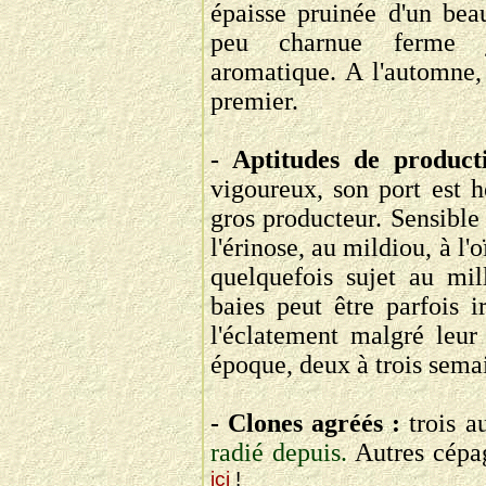
épaisse pruinée d'un bea
peu charnue ferme ju
aromatique. A l'automne, 
premier.
- Aptitudes de produc
vigoureux, son port est h
gros producteur. Sensible 
l'érinose, au mildiou, à l'o
quelquefois sujet au mil
baies peut être parfois i
l'éclatement malgré leur
époque, deux à trois sema
- Clones agréés :
trois au
radié depuis.
Autres cépa
ici
!