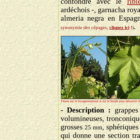
confondre avec le
ribi
ardéchois -, garnacha roya
almeria negra en Espagne
.
synonymie des cépages,
cliquez ici
!
)
Passez sur le bourgeonnement et sur la feuille pour découvrir d
- Description :
grappe
volumineuses, tronconiqu
grosses
, sphériques
25 mm
qui donne une section tra